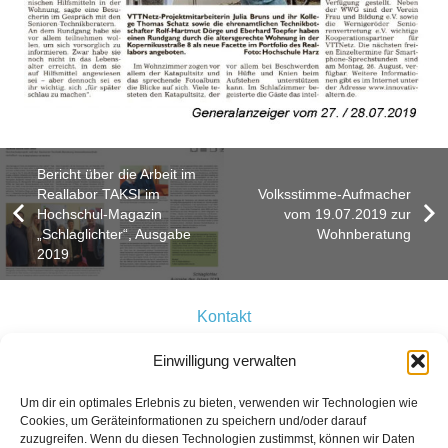
Bericht über die Arbeit im
Reallabor TAKSI im
Volksstimme-Aufmacher
Hochschul-Magazin
vom 19.07.2019 zur
„Schlaglichter“, Ausgabe
Wohnberatung
2019
Kontakt
Einwilligung verwalten
Datenschutz
Um dir ein optimales Erlebnis zu bieten, verwenden wir Technologien wie
Das Projekt auf Facebook
Cookies, um Geräteinformationen zu speichern und/oder darauf
zuzugreifen. Wenn du diesen Technologien zustimmst, können wir Daten