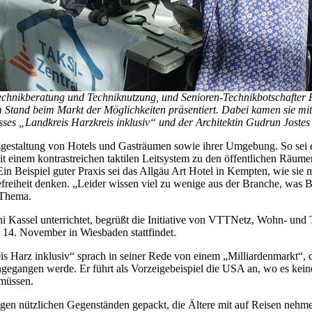
 Technikberatung und Techniknutzung, und Senioren-Technikbotschafter
Stand beim Markt der Möglichkeiten präsentiert. Dabei kamen sie mit
isses „Landkreis Harzkreis inklusiv“ und der Architektin Gudrun Jostes
Umgestaltung von Hotels und Gasträumen sowie ihrer Umgebung. So sei 
it einem kontrastreichen taktilen Leitsystem zu den öffentlichen Räum
n Beispiel guter Praxis sei das Allgäu Art Hotel in Kempten, wie sie mi
reiheit denken. „Leider wissen viel zu wenige aus der Branche, was Ba
 Thema.
 Uni Kassel unterrichtet, begrüßt die Initiative von VTTNetz, Wohn- un
nd 14. November in Wiesbaden stattfindet.
s Harz inklusiv“ sprach in seiner Rede von einem „Milliardenmarkt“, de
eingegangen werde. Er führt als Vorzeigebeispiel die USA an, wo es k
 müssen.
nigen nützlichen Gegenständen gepackt, die Ältere mit auf Reisen neh