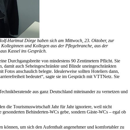
 Rolf-Hartmut Dörge haben sich am Mittwoch, 23. Oktober, zur
 Kolleginnen und Kollegen aus der Pflegebranche, aus der
 aus Kassel ins Gespräch.
eine Durchgangsbreite von mindestens 90 Zentimetern Pflicht. Sie
en, damit auch Seheingeschränkte und Blinde uneingeschränkten
t Fotos anschaulich belegte. Idealerweise sollten Hoteliers dann,
rrierefreiheit bedeutet“, sagte sie im Gespräch mit VTTNetz. Sie
d Technikberatende aus ganz Deutschland miteinander zu vernetzen und
n die Tourismuswirtschaft Jahr für Jahr ignoriere, weil nicht
eine gesonderten Behinderten-WCs gebe, sondern Gäste-WCs – egal ob
men können, um sich den Aufenthalt angenehmer und komfortabler zu