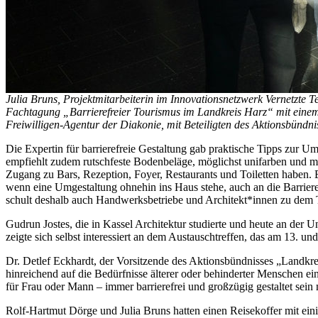
Julia Bruns, Projektmitarbeiterin im Innovationsnetzwerk Vernetzte
Fachtagung „Barrierefreier Tourismus im Landkreis Harz“ mit einem 
Freiwilligen-Agentur der Diakonie, mit Beteiligten des Aktionsbündn
Die Expertin für barrierefreie Gestaltung gab praktische Tipps zur 
empfiehlt zudem rutschfeste Bodenbeläge, möglichst unifarben und m
Zugang zu Bars, Rezeption, Foyer, Restaurants und Toiletten haben. Ei
wenn eine Umgestaltung ohnehin ins Haus stehe, auch an die Barrieref
schult deshalb auch Handwerksbetriebe und Architekt*innen zu dem
Gudrun Jostes, die in Kassel Architektur studierte und heute an der
zeigte sich selbst interessiert an dem Austauschtreffen, das am 13. u
Dr. Detlef Eckhardt, der Vorsitzende des Aktionsbündnisses „Landkrei
hinreichend auf die Bedürfnisse älterer oder behinderter Menschen 
für Frau oder Mann – immer barrierefrei und großzügig gestaltet sein
Rolf-Hartmut Dörge und Julia Bruns hatten einen Reisekoffer mit ei