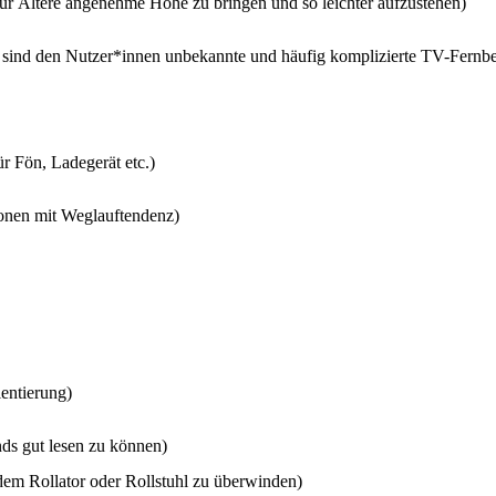
für Ältere angenehme Höhe zu bringen und so leichter aufzustehen)
s sind den Nutzer*innen unbekannte und häufig komplizierte TV-Fern
ür Fön, Ladegerät etc.)
onen mit Weglauftendenz)
entierung)
nds gut lesen zu können)
em Rollator oder Rollstuhl zu überwinden)